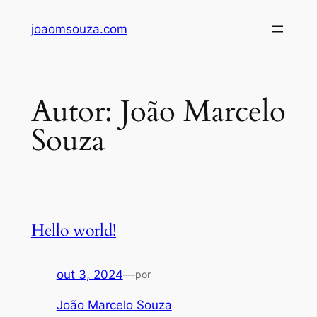
Pular
joaomsouza.com
para
o
conteúdo
Autor:
João Marcelo
Souza
Hello world!
out 3, 2024
—
por
João Marcelo Souza